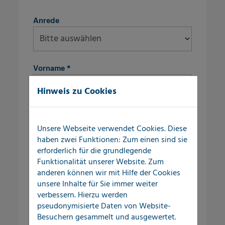
fieldset-8
Anrede
Vorname
*
Hinweis zu Cookies
Nachname
*
Unsere Webseite verwendet Cookies. Diese
haben zwei Funktionen: Zum einen sind sie
fieldset-9
erforderlich für die grundlegende
Straße/Nr.
*
Funktionalität unserer Website. Zum
anderen können wir mit Hilfe der Cookies
unsere Inhalte für Sie immer weiter
verbessern. Hierzu werden
PLZ
*
pseudonymisierte Daten von Website-
Besuchern gesammelt und ausgewertet.