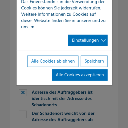
Das Einverständnis in die Verwendung der
Cookies können Sie jederzeit widerrufen.
Ort
*
Weitere Informationen zu Cookies auf
dieser Website finden Sie in unserer
und zu
uns im
.
fieldset-10
Telefon
*
Einstellungen
E-Mail
*
Alle Cookies ablehnen
Speichern
Alle Cookies akzeptieren
fieldset-3
Adresse des Auftraggebers ist
identisch mit der Adresse des
Schadenorts
Der Schadenort weicht von der
Adresse des Auftraggebers ab